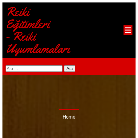
Reiki
Eğitimleri
- Reiki
Uyumlamaları
Arama:
Home